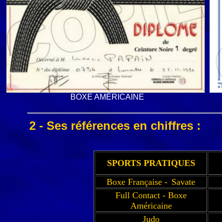
BOXE AMÉRICAINE
2 - Ses références en chiffres :
SPORTS PRATIQUES
Boxe Française -
Savate
Full Contact - Boxe
Américaine
Judo